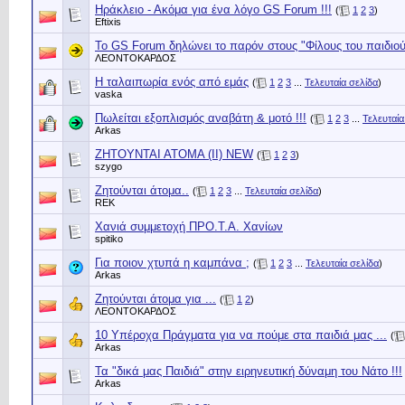
Ηράκλειο - Ακόμα για ένα λόγο GS Forum !!!
(
1
2
3
)
Eftixis
Το GS Forum δηλώνει το παρόν στους "Φίλους του παιδιού"
ΛΕΟΝΤΟΚΑΡΔΟΣ
Η ταλαιπωρία ενός από εμάς
(
1
2
3
...
Τελευταία σελίδα
)
vaska
Πωλείται εξοπλισμός αναβάτη & μοτό !!!
(
1
2
3
...
Τελευταία
Arkas
ΖΗΤΟΥΝΤΑΙ ΑΤΟΜΑ (ΙΙ) NEW
(
1
2
3
)
szygo
Ζητούνται άτομα..
(
1
2
3
...
Τελευταία σελίδα
)
REK
Χανιά συμμετοχή ΠΡΟ.Τ.Α. Χανίων
spitiko
Για ποιον χτυπά η καμπάνα ;
(
1
2
3
...
Τελευταία σελίδα
)
Arkas
Ζητούνται άτομα για ...
(
1
2
)
ΛΕΟΝΤΟΚΑΡΔΟΣ
10 Υπέροχα Πράγματα για να πούμε στα παιδιά μας ...
(
Arkas
Τα "δικά μας Παιδιά" στην ειρηνευτική δύναμη του Νάτο !!!
Arkas