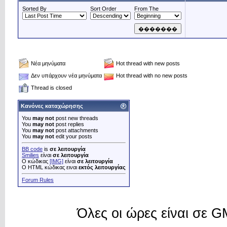
Sorted By
Sort Order
From The
Νέα μηνύματα
Hot thread with new posts
Δεν υπάρχουν νέα μηνύματα
Hot thread with no new posts
Thread is closed
Κανόνες καταχώρησης
You
may not
post new threads
You
may not
post replies
You
may not
post attachments
You
may not
edit your posts
BB code
is
σε λειτουργία
Smilies
είναι
σε λειτουργία
Ο κώδικας
[IMG]
είναι
σε λειτουργία
Ο HTML κώδικας ειναι
εκτός λειτουργίας
Forum Rules
Όλες οι ώρες είναι σε 