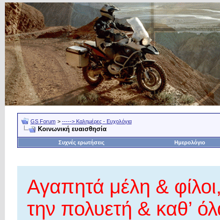
GS Forum
>
-----> Καλημέρες - Ευχολόγια
Κοινωνική ευαισθησία
Συχνές ερωτήσεις
Ημερολόγιο
Αγαπητά μέλη & φίλοι
την πολυετή & καθ’ όλ