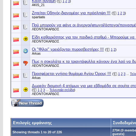
Καλη δυναμη
(
1
2
3
)
AKIS_21
Ζητείται Οδηγός-διανομέας για πρόσληψη !!!
(
1
2
3
)
spartiatis
Πού μπορούν να φάνε οι άνεργοι/φτωχοί/άστεγοι/πεινασμέ
ΛΕΟΝΤΟΚΑΡΔΟΣ
Είδη καθαριότητος για τον παιδικό σταθμό - Μπορούμε να
ΛΕΟΝΤΟΚΑΡΔΟΣ
Οι "Φίλοι" χρειάζονται πυροσβεστήρες !!!
(
1
2
)
Arkas
Πως η σοκολάτα κ τα τριαντάφυλλα κάνουν ένα λαό να δυσ
ΛΕΟΝΤΟΚΑΡΔΟΣ
Προσφέρεται γνήσιο θυμίαμα Αγίου Όρους !!!
(
1
2
3
...
Τελ
Arkas
Δωρεάν διαμoνή 4 ατόμων για μια εβδομάδα σε σουίτα στ
(
1
2
3
...
Τελευταία σελίδα
)
ΛΕΟΝΤΟΚΑΡΔΟΣ
Επιλογές εμφάνισης
Συνδεδεμέν
2704 (0 membe
Showing threads 1 to 20 of 226
guests)