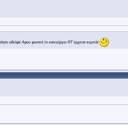
ύλητο αδελφέ Αφου φυσικά το καινούργιο RT έρχεται κομπλέ