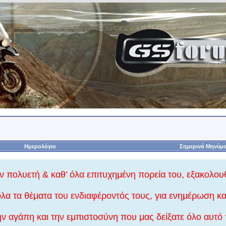
Ημερολόγιο
Σημερινά Μηνύμ
 πολυετή & καθ’ όλα επιτυχημένη πορεία του, εξακολουθ
α τα θέματα του ενδιαφέροντός τους, για ενημέρωση κα
ην αγάπη και την εμπιστοσύνη που μας δείξατε όλο αυτό 