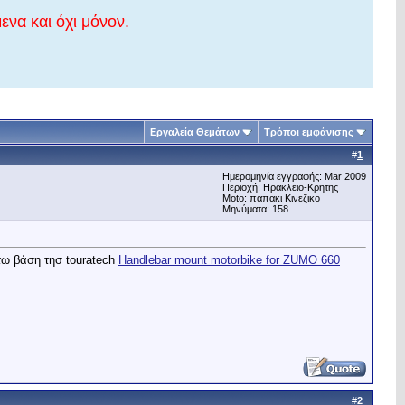
ενα και όχι μόνον.
Εργαλεία Θεμάτων
Τρόποι εμφάνισης
#
1
Ημερομηνία εγγραφής: Mar 2009
Περιοχή: Ηρακλειο-Κρητης
Μoto: παπακι Κινεζικο
Μηνύματα: 158
ατω βάση τησ touratech
Handlebar mount motorbike for ZUMO 660
#
2