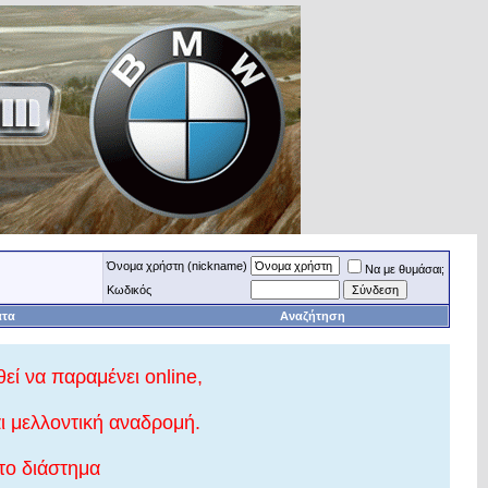
Όνομα χρήστη (nickname)
Να με θυμάσαι;
Κωδικός
ατα
Αναζήτηση
εί να παραμένει online,
ι μελλοντική αναδρομή.
το διάστημα