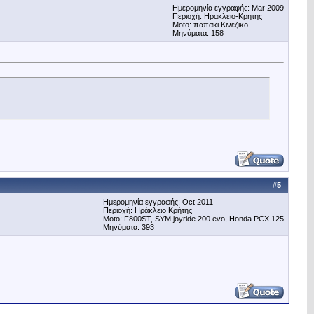
Ημερομηνία εγγραφής: Mar 2009
Περιοχή: Ηρακλειο-Κρητης
Μoto: παπακι Κινεζικο
Μηνύματα: 158
#
5
Ημερομηνία εγγραφής: Oct 2011
Περιοχή: Ηράκλειο Κρήτης
Μoto: F800ST, SYM joyride 200 evo, Honda PCX 125
Μηνύματα: 393